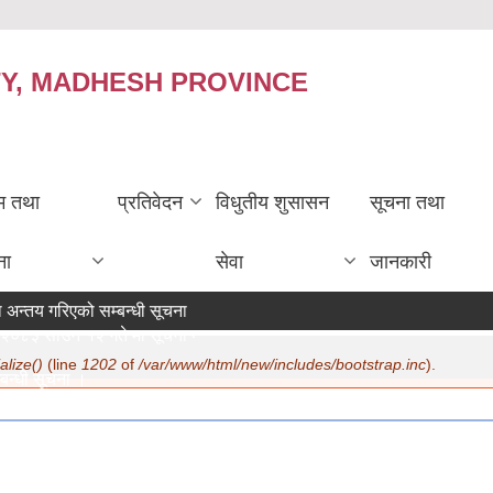
TY, MADHESH PROVINCE
रम तथा
प्रतिवेदन
विधुतीय शुसासन
सूचना तथा
ना
सेवा
जानकारी
 अन्तय गरिएको सम्बन्धी सूचना ।
२०८३ साउन १२ गते मा सूचना प्रकाशन ।
alize()
(line
1202
of
/var/www/html/new/includes/bootstrap.inc
).
बन्धी सूचना ।
more
- 15:19
।
- 12:30
ता परिचय पत्र नवीकरण सम्बन्धी अत्यन्त जरुरी सूचना ।