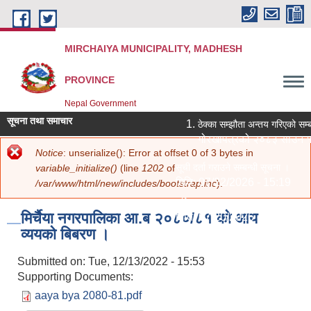
Skip to main content
MIRCHAIYA MUNICIPALITY, MADHESH
PROVINCE
Nepal Government
सूचना तथा समाचार
ठेक्का सम्झौता अन्तय गरिएको सम्ब
गोरखापत्रको २०८३ साउन १२
Error message
Notice
: unserialize(): Error at offset 0 of 3 bytes in
You are here
Home
»
कार्यक्रम तथा परियोजना
» मिर्चैया नगरपालिका आ.ब २०८०/८१ को आय
सूची दर्ता गराउने सम्बन्धी सूचना ।
variable_initialize()
(line
1202
of
व्ययको बिबरण ।
मिति:
07/22/2026 - 15:19
/var/www/html/new/includes/bootstrap.inc
).
नविकरण सम्बन्धमा ।
मिर्चैया नगरपालिका आ.ब २०८०/८१ को आय
मिति:
07/20/2026 - 12:30
व्ययको बिबरण ।
सामाजिक सुरक्षा भत्ता परिचय पत्र नवीक
मिति:
07/20/2026 - 11:18
Submitted on:
Tue, 12/13/2022 - 15:53
शिक्षक आवश्‍यकता सम्बन्धी सूचना ।
Supporting Documents:
मिति:
07/13/2026 - 14:59
aaya bya 2080-81.pdf
पोखरी र हटिया बजार ठेक्का सम्बन्धी शि