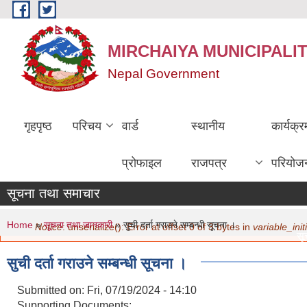
Skip to main content
MIRCHAIYA MUNICIPALI
Nepal Government
गृहपृष्ठ
परिचय
वार्ड
स्थानीय
कार्यक्
प्रोफाइल
राजपत्र
परियोज
सूचना तथा समाचार
You are here
Error message
Home
»
सूचना तथा जानकारी
» सुची दर्ता गराउने सम्बन्धी सूचना ।
Notice
: unserialize(): Error at offset 0 of 3 bytes in
variable_initi
सूच
मित
सुची दर्ता गराउने सम्बन्धी सूचना ।
नवि
मित
Submitted on:
Fri, 07/19/2024 - 14:10
साम
Supporting Documents: