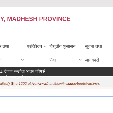
TY, MADHESH PROVINCE
रम तथा
प्रतिवेदन
विधुतीय शुसासन
सूचना तथा
ना
सेवा
जानकारी
ठेक्का सम्झौता अन्तय गरिएको सम्बन्धी सूचना ।
गोरखापत्रको २०८३ साउन १२ गते मा सूचना प्रकाशन ।
alize()
(line
1202
of
/var/www/html/new/includes/bootstrap.inc
).
ी दर्ता गराउने सम्बन्धी सूचना ।
ि:
07/22/2026 - 15:19
करण सम्बन्धमा ।
ि:
07/20/2026 - 12:30
ाजिक सुरक्षा भत्ता परिचय पत्र नवीकरण सम्बन्धी अत्यन्त जरुरी सूचना ।