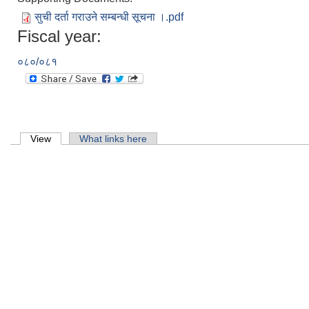
मित
सुची दर्ता गराउने सम्बन्धी सूचना ।.pdf
शिक
Fiscal year:
मित
०८०/०८१
पोख
मित
Primary tabs
View
(active tab)
What links here