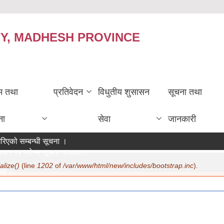
TY, MADHESH PROVINCE
रम तथा
प्रतिवेदन
विधुतीय शुसासन
सूचना तथा
ना
सेवा
जानकारी
रिएको सम्बन्धी सूचना ।
न १२ गते मा सूचना प्रकाशन ।
alize()
(line
1202
of
/var/www/html/new/includes/bootstrap.inc
).
ना ।
more
पत्र नवीकरण सम्बन्धी अत्यन्त जरुरी सूचना ।