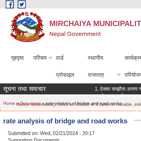
Skip to main content
MIRCHAIYA MUNICIPALI
Nepal Government
गृहपृष्ठ
परिचय
वार्ड
स्थानीय
कार्यक्
प्रोफाइल
राजपत्र
परियोज
सूचना तथा समाचार
ठेक्का सम्झौता अन्तय ग
गोरखापत्रको २०८३ साउ
You are here
Error message
Home
»
Document
» rate analysis of bridge and road works
Notice
: unserialize(): Error at offset 0 of 3 bytes in
variable_initi
सूची दर्ता गराउने सम्बन्धी सूच
मिति:
07/22/2026 - 15:19
rate analysis of bridge and road works
नविकरण सम्बन्धमा ।
मिति:
07/20/2026 - 12:30
Submitted on:
Wed, 02/21/2024 - 20:17
सामाजिक सुरक्षा भत्ता परिचय 
Supporting Documents: