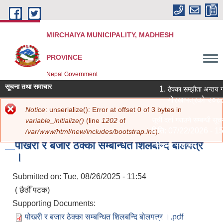
Skip to main content
MIRCHAIYA MUNICIPALITY, MADHESH
PROVINCE
Nepal Government
सूचना तथा समाचार
ठेक्का सम्झौता अन्तय ग
गोरखापत्रको २०८३
Error message
Notice
: unserialize(): Error at offset 0 of 3 bytes in
You are here
Home
»
सूचना तथा जानकारी
» पोखरी र बजार ठेक्का सम्बन्धित शिलबन्दि बोलपत्र ।
सूची दर्ता गराउने सम्बन्धी सूच
variable_initialize()
(line
1202
of
मिति:
07/22/2026 - 15
/var/www/html/new/includes/bootstrap.inc
).
पोखरी र बजार ठेक्का सम्बन्धित शिलबन्दि बोलपत्र
नविकरण सम्बन्धमा ।
।
मिति:
07/20/2026 - 12
सामाजिक सुरक्षा भत्ता परिचय
Submitted on:
Tue, 08/26/2025 - 11:54
मिति:
07/20/2026 - 11
( छैठौँ पटक)
शिक्षक आवश्‍यकता सम्बन्धी स
Supporting Documents:
मिति:
07/13/2026 - 14
पोखरी र बजार ठेक्का सम्बन्धित शिलबन्दि बोलपत्र ।.pdf
पोखरी र हटिया बजार ठेक्का स