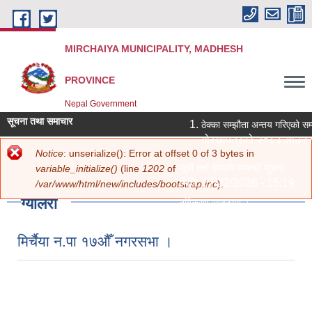
Skip to main content
MIRCHAIYA MUNICIPALITY, MADHESH
PROVINCE
Nepal Government
सूचना तथा समाचार
ठेक्का सम्झौता अन्तय गरिएको सम्
गोरखापत्रको २०८३ साउन १
Error message
Notice
: unserialize(): Error at offset 0 of 3 bytes in
You are here
Home
» ग्यालरी
सूची दर्ता गराउने सम्बन्धी सूचना ।
variable_initialize()
(line
1202
of
मिति:
07/22/2026 - 15:19
/var/www/html/new/includes/bootstrap.inc
).
ग्यालरी
नविकरण सम्बन्धमा ।
मिति:
07/20/2026 - 12:30
सामाजिक सुरक्षा भत्ता परिचय पत्र नवी
मिर्चैया न.पा १७औँ नगरसभा ।
मिति:
07/20/2026 - 11:18
शिक्षक आवश्‍यकता सम्बन्धी सूचना ।
मिति:
07/13/2026 - 14:59
पोखरी र हटिया बजार ठेक्का सम्बन्धी श