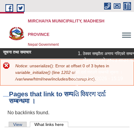
Skip to main content
MIRCHAIYA MUNICIPALITY, MADHESH
PROVINCE
Nepal Government
सूचना तथा समाचार
ठेक्का सम्झौता अन्तय गरिएको सम्बन
गोरखापत्रको २०८३ साउन १२ 
Error message
Notice
: unserialize(): Error at offset 0 of 3 bytes in
You are here
Home
»
सूचना तथा जानकारी
»
सम्पति विवरण दर्ता सम्बन्धमा ।
» Pages that link
सूची दर्ता गराउने सम्बन्धी सूचना ।
variable_initialize()
(line
1202
of
to सम्पति विवरण दर्ता सम्बन्धमा ।
मिति:
07/22/2026 - 15:19
/var/www/html/new/includes/bootstrap.inc
).
नविकरण सम्बन्धमा ।
Pages that link to सम्पति विवरण दर्ता
मिति:
07/20/2026 - 12:30
सम्बन्धमा ।
सामाजिक सुरक्षा भत्ता परिचय पत्र नवीकरण
मिति:
07/20/2026 - 11:18
No backlinks found.
शिक्षक आवश्‍यकता सम्बन्धी सूचना ।
मिति:
07/13/2026 - 14:59
Primary tabs
View
What links here
(active tab)
पोखरी र हटिया बजार ठेक्का सम्बन्धी शिल