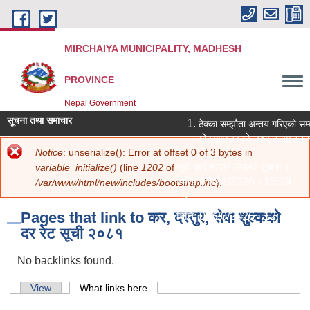
Skip to main content
MIRCHAIYA MUNICIPALITY, MADHESH
PROVINCE
Nepal Government
सूचना तथा समाचार
ठेक्का सम्झौता अन्तय गरिएको सम्
गोरखापत्रको २०८३ साउन १२
Error message
Notice
: unserialize(): Error at offset 0 of 3 bytes in
You are here
Home
»
कार्यक्रम तथा परियोजना
»
आर्थीक बिधेयक २०८१
» Pages that link to
सूची दर्ता गराउने सम्बन्धी सूचना ।
variable_initialize()
(line
1202
of
कर, दस्तुर, सेवा शुल्कको दर रेट सूची २०८१
मिति:
07/22/2026 - 15:19
/var/www/html/new/includes/bootstrap.inc
).
नविकरण सम्बन्धमा ।
Pages that link to कर, दस्तुर, सेवा शुल्कको
मिति:
07/20/2026 - 12:30
दर रेट सूची २०८१
सामाजिक सुरक्षा भत्ता परिचय पत्र नवीक
मिति:
07/20/2026 - 11:18
No backlinks found.
शिक्षक आवश्‍यकता सम्बन्धी सूचना ।
मिति:
07/13/2026 - 14:59
Primary tabs
View
What links here
(active tab)
पोखरी र हटिया बजार ठेक्का सम्बन्धी शि