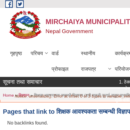
Skip to main content
MIRCHAIYA MUNICIPALI
Nepal Government
गृहपृष्ठ
परिचय
वार्ड
स्थानीय
कार्यक्
प्रोफाइल
राजपत्र
परियोज
सूचना तथा समाचार
ठेक्
गोरख
You are here
Error message
Home
»
विज्ञापन
»
शिक्षक आवश्‍यकता सम्बन्धी विज्ञापन (श्री बाबुजी जुनाई ठाकुर माध्
Notice
: unserialize(): Error at offset 0 of 3 bytes in
variable_initi
सूची दर्ता
मिति:
07/
Pages that link to शिक्षक आवश्‍यकता सम्बन्धी विज्ञाप
नविकरण सम
मिति:
07/
No backlinks found.
सामाजिक सु