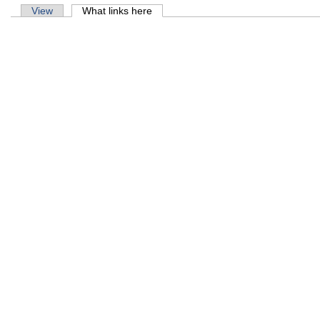
Primary tabs
View
What links here
(active tab)
मिति
शिक्
मिति
पोखर
मिति