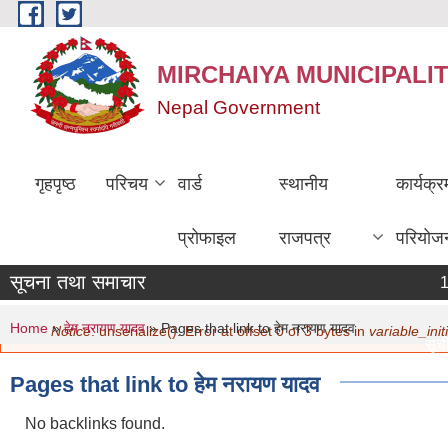
Skip to main content
MIRCHAIYA MUNICIPALI
Nepal Government
गृहपृष्ठ
परिचय
वार्ड
स्थानीय
कार्यक्
प्रोफाइल
राजपत्र
परियोज
सूचना तथा समाचार
You are here
Error message
Home
»
हेम नरायण यादव
» Pages that link to हेम नरायण यादव
Notice
: unserialize(): Error at offset 0 of 3 bytes in
variable_initi
सूची 
मिति
Pages that link to हेम नरायण यादव
नविक
मिति
No backlinks found.
सामाज