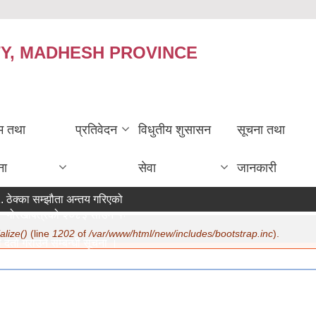
TY, MADHESH PROVINCE
रम तथा
प्रतिवेदन
विधुतीय शुसासन
सूचना तथा
ना
सेवा
जानकारी
ठेक्का सम्झौता अन्तय गरिएको सम्बन्धी सूचना ।
गोरखापत्रको २०८३ साउन १२ गते मा सूचना प्रकाशन ।
alize()
(line
1202
of
/var/www/html/new/includes/bootstrap.inc
).
दर्ता गराउने सम्बन्धी सूचना ।
:
07/22/2026 - 15:19
रण सम्बन्धमा ।
:
07/20/2026 - 12:30
िक सुरक्षा भत्ता परिचय पत्र नवीकरण सम्बन्धी अत्यन्त जरुरी सूचना ।