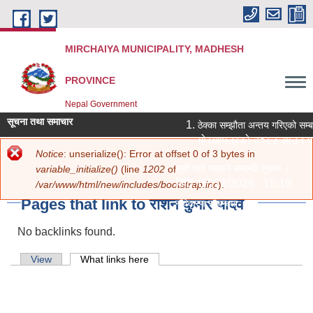
Skip to main content
MIRCHAIYA MUNICIPALITY, MADHESH
PROVINCE
Nepal Government
सूचना तथा समाचार
ठेक्का सम्झौता अन्तय गरिएको सम्ब
गोरखापत्रको २०८३ साउन १२
Error message
Notice
: unserialize(): Error at offset 0 of 3 bytes in
You are here
Home
»
रोशन कुमार यादव
» Pages that link to रोशन कुमार यादव
सूची दर्ता गराउने सम्बन्धी सूचना ।
variable_initialize()
(line
1202
of
मिति:
07/22/2026 - 15:19
/var/www/html/new/includes/bootstrap.inc
).
Pages that link to रोशन कुमार यादव
नविकरण सम्बन्धमा ।
मिति:
07/20/2026 - 12:30
No backlinks found.
सामाजिक सुरक्षा भत्ता परिचय पत्र नवीकर
मिति:
07/20/2026 - 11:18
Primary tabs
View
What links here
(active tab)
शिक्षक आवश्‍यकता सम्बन्धी सूचना ।
मिति:
07/13/2026 - 14:59
पोखरी र हटिया बजार ठेक्का सम्बन्धी शि