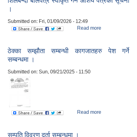
शिलबन्दी बोलपत्र स्वीकृत गर्ने आशय पत्रको सूचना
मिति:
07/07/2026 - 16:15
quotation
।
Supply and
delivery of
Submitted on:
Fri, 01/09/2026 - 12:49
Aayurved
Read more
about शिलबन्दी
Medicine
बोलपत्र स्वीकृत गर्ने
आशय पत्रको सूचना
।
ठेक्का सम्झौता सम्बन्धी कागजातहरु पेश गर्ने
सम्बन्धमा ।
Submitted on:
Sun, 09/21/2025 - 11:50
मासुको लागि पाडा प्रवर्दन कार्यक्रम प्रस्ताव आव्हान सम्वन्धि सुचना ।
Read more
about ठेक्का
सम्झौता सम्बन्धी
कागजातहरु पेश गर्ने
७६औँ अन्तराष्ट्रिय मानव अधिकार दिवसको अवसरमा र्‍याली तथा अन्‍तरकृया कार्यक्रम ।
सम्बन्धमा ।
सम्पति विवरण दर्ता सम्बन्धमा ।
किसान सूचीकरण सहजकर्ता करार सेवाका लागि दर्खास्त अवहान को सूचना ।