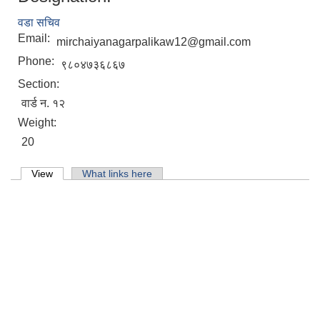
मिति:
07/07/2026 - 16:15
वडा सचिव
Email:
mirchaiyanagarpalikaw12@gmail.com
Phone:
९८०४७३६८६७
Section:
वार्ड न. १२
Weight:
20
Primary tabs
View
(active tab)
What links here
मासुको लागि पाडा प्रवर्दन कार्यक्रम प्रस्ताव आव्हान सम्वन्धि सुचना ।
७६औँ अन्तराष्ट्रिय मानव अधिकार दिवसको अवसरमा र्‍याली तथा अन्‍तरकृया कार्यक्रम ।
किसान सूचीकरण सहजकर्ता करार सेवाका लागि दर्खास्त अवहान को सूचना ।