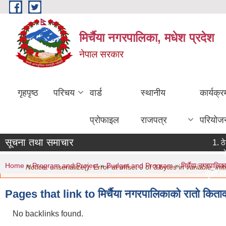
Skip to main content
मिर्चैया नगरपालिका, मधेश प्रदेश
नेपाल सरकार
गृहपृष्ठ
परिचय
वार्ड
स्थानीय
कार्यक्
प्रोफाइल
राजपत्र
परियोज
सूचना तथा समाचार
ठे
गो
You are here
Error message
Home
»
Program and Project
»
Budget and Program
»
मिर्चैया नगरपाल
Notice
: unserialize(): Error at offset 0 of 3 bytes in
variable_initi
सूची दर्
मिति:
0
Pages that link to मिर्चैया नगरपालिकाको रातो कि
नविकरण 
मिति:
0
No backlinks found.
सामाजिक