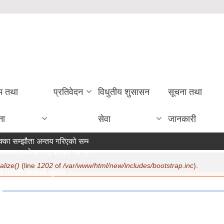
रम तथा
प्रतिवेदन
विधुतीय शुसासन
सूचना तथा
ना
सेवा
जानकारी
्का सम्झौता अन्तय गरिएको सम्बन्धी सूचना ।
खापत्रको २०८३ साउन १२ गते मा सूचना प्रकाशन ।
alize()
(line
1202
of
/var/www/html/new/includes/bootstrap.inc
).
ा गराउने सम्बन्धी सूचना ।
mo
22/2026 - 15:19
म्बन्धमा ।
20/2026 - 12:30
ुरक्षा भत्ता परिचय पत्र नवीकरण सम्बन्धी अत्यन्त जरुरी सूचना ।