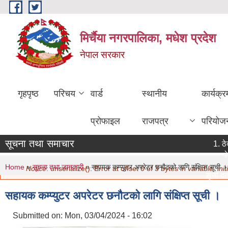
Skip to main content
मिर्चैया नगरपालिका, मधेश प्रदेश
नेपाल सरकार
गृहपृष्ठ
परिचय
वार्ड
स्थानीय
कार्यक्
प्रोफाइल
राजपत्र
परियोज
सूचना तथा समाचार
ठेक
गोर
You are here
Error message
Home
»
सूचना तथा जानकारी
» सहायक कम्प्युटर अपरेटर छनौटको लागि संक्षिप्त सूची ।
Notice
: unserialize(): Error at offset 0 of 3 bytes in
variable_initi
सूची दर्त
मिति:
07/
सहायक कम्प्युटर अपरेटर छनौटको लागि संक्षिप्त सूची ।
नविकरण स
मिति:
07/
Submitted on:
Mon, 03/04/2024 - 16:02
सामाजिक स