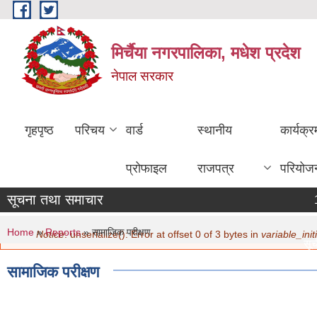
Skip to main content
मिर्चैया नगरपालिका, मधेश प्रदेश
नेपाल सरकार
गृहपृष्ठ
परिचय
वार्ड
स्थानीय
कार्यक्
प्रोफाइल
राजपत्र
परियोज
सूचना तथा समाचार
You are here
Error message
Home
»
Reports
» सामाजिक परीक्षण
Notice
: unserialize(): Error at offset 0 of 3 bytes in
variable_initi
सूची
मित
सामाजिक परीक्षण
नवि
मित
सामा