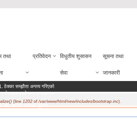
रम तथा
प्रतिवेदन
विधुतीय शुसासन
सूचना तथा
ना
सेवा
जानकारी
ठेक्का सम्झौता अन्तय गरिएको सम्बन्धी सूचना ।
गोरखापत्रको २०८३ साउन १२ गते मा सूचना प्रकाशन ।
alize()
(line
1202
of
/var/www/html/new/includes/bootstrap.inc
).
 दर्ता गराउने सम्बन्धी सूचना ।
ि:
07/22/2026 - 15:19
करण सम्बन्धमा ।
ि:
07/20/2026 - 12:30
जिक सुरक्षा भत्ता परिचय पत्र नवीकरण सम्बन्धी अत्यन्त जरुरी सूचना ।