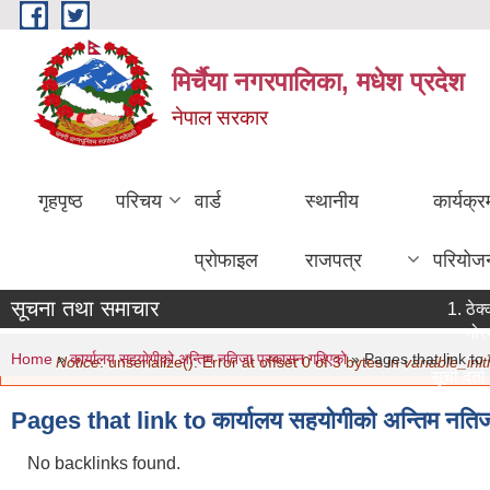
Skip to main content
मिर्चैया नगरपालिका, मधेश प्रदेश
नेपाल सरकार
गृहपृष्ठ
परिचय
वार्ड
स्थानीय
कार्यक्
प्रोफाइल
राजपत्र
परियोज
सूचना तथा समाचार
ठेक्
गोरख
You are here
Error message
Home
»
कार्यालय सहयोगीको अन्तिम नतिजा प्रकासन गरिएको
» Pages that link to क
Notice
: unserialize(): Error at offset 0 of 3 bytes in
variable_initi
सूची दर्ता 
मिति:
07/
Pages that link to कार्यालय सहयोगीको अन्तिम नति
नविकरण सम
मिति:
07/
No backlinks found.
सामाजिक सु