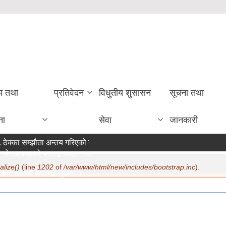
रम तथा
प्रतिवेदन
विधुतीय शुसासन
सूचना तथा
ना
सेवा
जानकारी
ठेक्का सम्झौता अन्तय गरिएको सम्बन्धी सूचना ।
गोरखापत्रको २०८३ साउन १२ गते मा सूचना प्रकाशन ।
alize()
(line
1202
of
/var/www/html/new/includes/bootstrap.inc
).
र्ता गराउने सम्बन्धी सूचना ।
07/22/2026 - 15:19
ण सम्बन्धमा ।
07/20/2026 - 12:30
िक सुरक्षा भत्ता परिचय पत्र नवीकरण सम्बन्धी अत्यन्त जरुरी सूचना ।