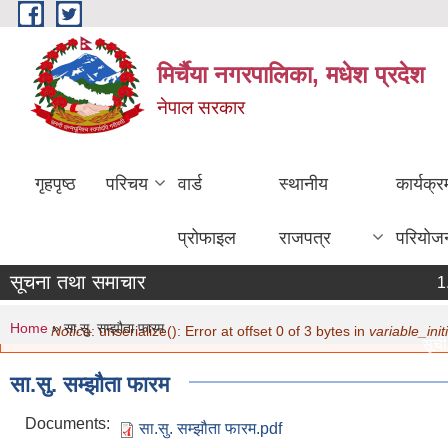
Skip to main content
मिर्चैया नगरपालिका, मधेश प्रदेश
नेपाल सरकार
गृहपृष्ठ
परिचय
वार्ड
स्थानीय
कार्यक्
प्रोफाइल
राजपत्र
परियोज
सूचना तथा समाचार
You are here
Error message
Home
» सा.सु. सम्झौता फारम
Notice
: unserialize(): Error at offset 0 of 3 bytes in
variable_initi
सूची द
मिति:
सा.सु. सम्झौता फारम
नविकर
मिति:
Documents:
सा.सु. सम्झौता फारम.pdf
सामाज