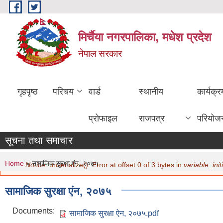
Skip to main content
मिर्चैया नगरपालिका, मधेश प्रदेश
नेपाल सरकार
गृहपृष्ठ
परिचय
वार्ड
स्थानीय
कार्यक्
प्रोफाइल
राजपत्र
परियोज
सूचना तथा समाचार
You are here
Error message
Home
» सामाजिक सुरक्षा एंन, २०७५
Notice
: unserialize(): Error at offset 0 of 3 bytes in
variable_initi
स
सामाजिक सुरक्षा एंन, २०७५
Documents:
सामाजिक सुरक्षा ऐन, २०७५.pdf
स