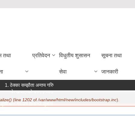
रम तथा
प्रतिवेदन
विधुतीय शुसासन
सूचना तथा
ना
सेवा
जानकारी
ठेक्का सम्झौता अन्तय गरिएको सम्बन्धी सूचना ।
गोरखापत्रको २०८३ साउन १२ गते मा सूचना प्रकाशन ।
alize()
(line
1202
of
/var/www/html/new/includes/bootstrap.inc
).
ूची दर्ता गराउने सम्बन्धी सूचना ।
मिति:
07/22/2026 - 15:19
नविकरण सम्बन्धमा ।
मिति:
07/20/2026 - 12:30
ामाजिक सुरक्षा भत्ता परिचय पत्र नवीकरण सम्बन्धी अत्यन्त जरुरी सूचना ।