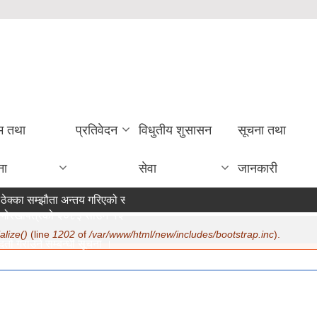
रम तथा
प्रतिवेदन
विधुतीय शुसासन
सूचना तथा
ना
सेवा
जानकारी
ेक्का सम्झौता अन्तय गरिएको सम्बन्धी सूचना ।
ोरखापत्रको २०८३ साउन १२ गते मा सूचना प्रकाशन ।
alize()
(line
1202
of
/var/www/html/new/includes/bootstrap.inc
).
र्ता गराउने सम्बन्धी सूचना ।
07/22/2026 - 15:19
ण सम्बन्धमा ।
07/20/2026 - 12:30
क सुरक्षा भत्ता परिचय पत्र नवीकरण सम्बन्धी अत्यन्त जरुरी सूचना ।