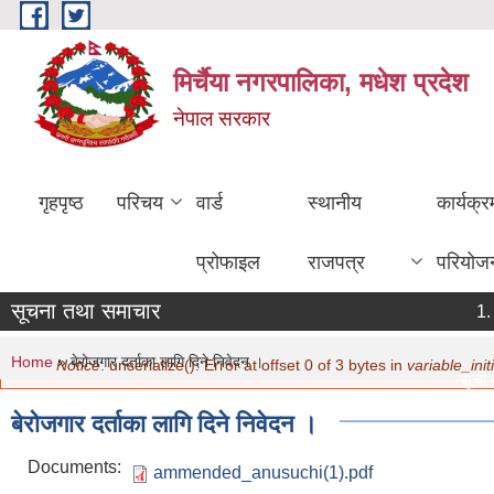
Skip to main content
मिर्चैया नगरपालिका, मधेश प्रदेश
नेपाल सरकार
गृहपृष्ठ
परिचय
वार्ड
स्थानीय
कार्यक्
प्रोफाइल
राजपत्र
परियोज
सूचना तथा समाचार
ठ
ग
You are here
Error message
Home
» बेरोजगार दर्ताका लागि दिने निवेदन ।
Notice
: unserialize(): Error at offset 0 of 3 bytes in
variable_initi
सूची द
मिति:
बेरोजगार दर्ताका लागि दिने निवेदन ।
नविकर
मिति:
Documents:
ammended_anusuchi(1).pdf
सामाजि