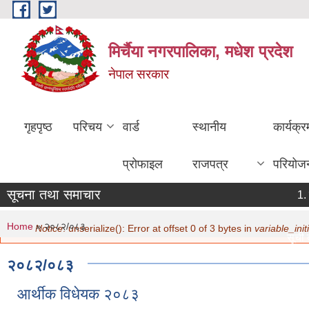
Skip to main content
मिर्चैया नगरपालिका, मधेश प्रदेश
नेपाल सरकार
गृहपृष्ठ
परिचय
वार्ड
स्थानीय
कार्यक्
प्रोफाइल
राजपत्र
परियोज
सूचना तथा समाचार
ठ
ग
You are here
Error message
Home
» २०८२/०८३
Notice
: unserialize(): Error at offset 0 of 3 bytes in
variable_initi
सूची दर
मिति:
0
२०८२/०८३
नविकरण
मिति:
0
आर्थीक विधेयक २०८३
सामाजिक