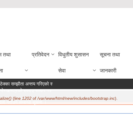
रम तथा
प्रतिवेदन
विधुतीय शुसासन
सूचना तथा
ना
सेवा
जानकारी
ेक्का सम्झौता अन्तय गरिएको सम्बन्धी सूचना ।
ोरखापत्रको २०८३ साउन १२ गते मा सूचना प्रकाशन ।
alize()
(line
1202
of
/var/www/html/new/includes/bootstrap.inc
).
्ता गराउने सम्बन्धी सूचना ।
7/22/2026 - 15:19
 सम्बन्धमा ।
7/20/2026 - 12:30
 सुरक्षा भत्ता परिचय पत्र नवीकरण सम्बन्धी अत्यन्त जरुरी सूचना ।