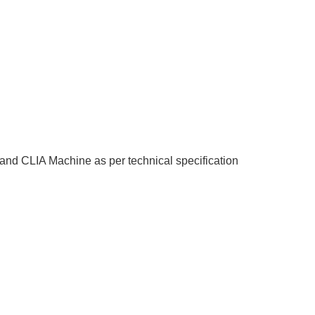
तावरणीय अध्ययन प्रतिवेदन सम्बन्धी सार्वजनिक सुनुवाइको ७ दिने सूचना ।
 and CLIA Machine as per technical specification
कृत गर्ने आशयको सूचना