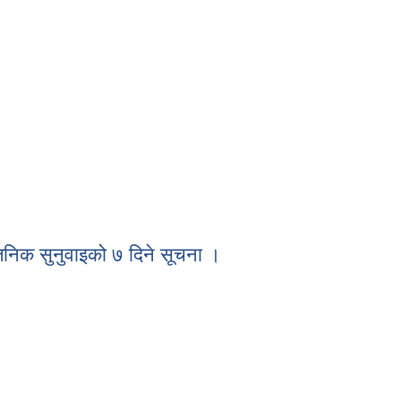
7/20/2026 - 11:18
ेयक २०८३
आवश्‍यकता सम्बन्धी सूचना ।
7/13/2026 - 14:59
 हटिया बजार ठेक्का सम्बन्धी शिलबन्दि बोलपत्र को सूचना ।
7/07/2026 - 16:15
र्यक्रम २०८३-०८४
वजनिक सुनुवाइको ७ दिने सूचना ।